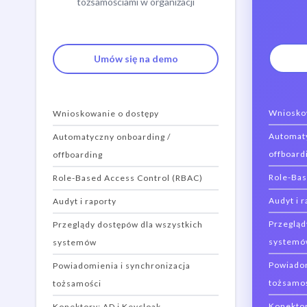
tożsamościami w organizacji
Umów się na demo
Wniosko
Wnioskowanie o dostępy
Automaty
Automatyczny onboarding /
offboard
offboarding
Role-Bas
Role-Based Access Control (RBAC)
Audyt i r
Audyt i raporty
Przegląd
Przeglądy dostępów dla wszystkich
systemó
systemów
Powiadom
Powiadomienia i synchronizacja
tożsamo
tożsamości
Konektor
Konektory: AD i Keycloak