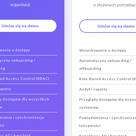
organizacji
o złożonych potrzeba
Umów się na demo
Umów się na demo
wanie o dostępy
Wnioskowanie o dostępy
czny onboarding /
Automatyczny onboarding /
ing
offboarding
ed Access Control (RBAC)
Role-Based Access Control (
aporty
Audyt i raporty
y dostępów dla wszystkich
Przeglądy dostępów dla wszys
w
systemów
ienia i synchronizacja
Powiadomienia i synchroniza
ści
tożsamości
y: AD i Keycloak
Konektory: AD i Keycloak