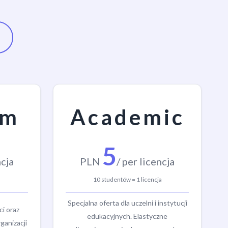
um
Academic
5
ncja
PLN
/ per licencja
10 studentów = 1 licencja
Specjalna oferta dla uczelni i instytucji
ci oraz
edukacyjnych. Elastyczne
ganizacji