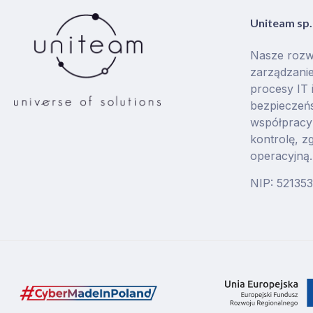
Uniteam sp. 
Nasze rozw
zarządzanie
procesy IT 
bezpieczeńs
współpracy 
kontrolę, z
operacyjną.
NIP: 52135