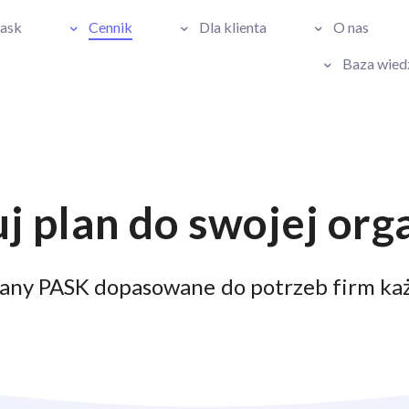
Pask
Cennik
Dla klienta
O nas
Baza wied
j plan do swojej orga
lany PASK dopasowane do potrzeb firm każ