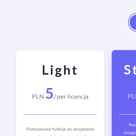
S
Light
5
PL
PLN
/ per licencja
Roz
Podstawowe funkcje do zarządzania
integr