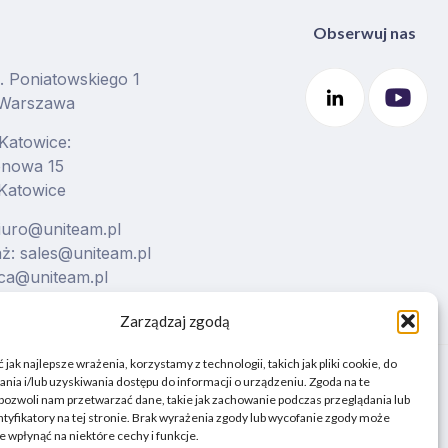
Obserwuj nas
J. Poniatowskiego 1
 Warszawa
 Katowice:
ionowa 15
Katowice
biuro@uniteam.pl
ż: sales@uniteam.pl
ca@uniteam.pl
Zarządzaj zgodą
jak najlepsze wrażenia, korzystamy z technologii, takich jak pliki cookie, do
ia i/lub uzyskiwania dostępu do informacji o urządzeniu. Zgoda na te
pozwoli nam przetwarzać dane, takie jak zachowanie podczas przeglądania lub
ntyfikatory na tej stronie. Brak wyrażenia zgody lub wycofanie zgody może
e wpłynąć na niektóre cechy i funkcje.