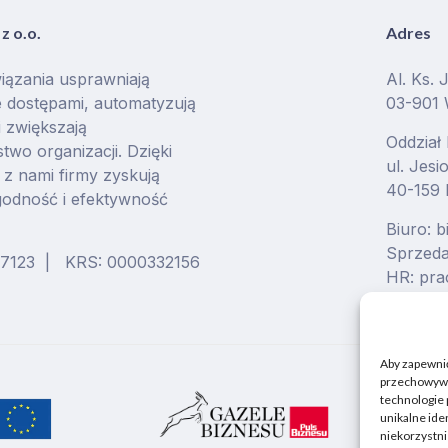
z o.o.
Adres
iązania usprawniają
Al. Ks. 
 dostępami, automatyzują
03-901
i zwiększają
Oddział
two organizacji. Dzięki
ul. Jes
z nami firmy zyskują
40-159 
godność i efektywność
Biuro: 
Sprzeda
37123 | KRS: 0000332156
HR: pra
Aby zapewnić 
przechowywan
technologie 
unikalne ide
niekorzystni