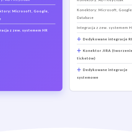
Konektory: Microsoft, Google
tory: Microsoft, Google,
Database
e
Integracja z zew. systemem 
racja z zew. systemem HR
+
Dedykowane integracje R
+
Konektor JIRA (tworzeni
ticketów)
+
Dedykowane integracje
systemowe