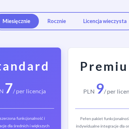
Miesięcznie
Rocznie
Licencja wieczysta
tandard
Premi
7
9
N
/ per licencja
PLN
/ per lice
szerzona funkcjonalność i
Pełen pakiet funkcjonalnoś
acje dla średnich i większych
indywidualne integracje dla or