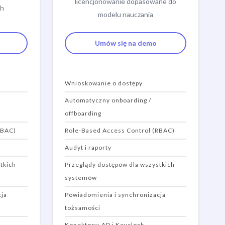
licencjonowanie dopasowane do
ch
modelu nauczania
Umów się na demo
Wnioskowanie o dostępy
Automatyczny onboarding /
offboarding
RBAC)
Role-Based Access Control (RBAC)
Audyt i raporty
tkich
Przeglądy dostępów dla wszystkich
systemów
cja
Powiadomienia i synchronizacja
tożsamości
Konektory: AD i Keycloak