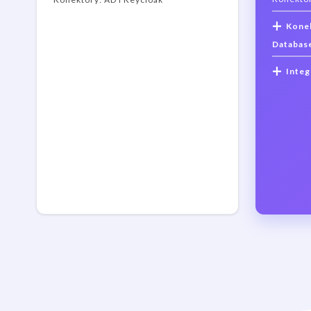
+
Konek
Databas
+
Integ