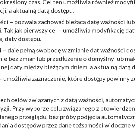
określony czas. Cel ten umożliwia również modyfi
i, a aktualną datą dostępu.
ci – pozwala zachować bieżącą datę ważności lub
. Tak jak pierwszy cel – umożliwia modyfikację da
j daty dostępu.
i – daje pełną swobodę w zmianie dat ważności do
nie bez zmian lub przedłużenie o domyślny lub mak
ej daty między bieżącym dniem, a aktualną datą 
 umożliwia zaznaczenie, które dostępy powinny z
ch celów związanych z datą ważności, automatycz
yzji. Przy wyborze celu związanego z ptowierdze
danego przeglądu, bez próby podjęcia automatyczn
ania dostępów przez dane tożsamości widoczne w 