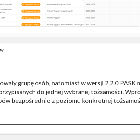
ów
ały grupę osób, natomiast w wersji 2.2.0 PASK m
l przypisanych do jednej wybranej tożsamości. Wpr
ępów bezpośrednio z poziomu konkretnej tożsamoś