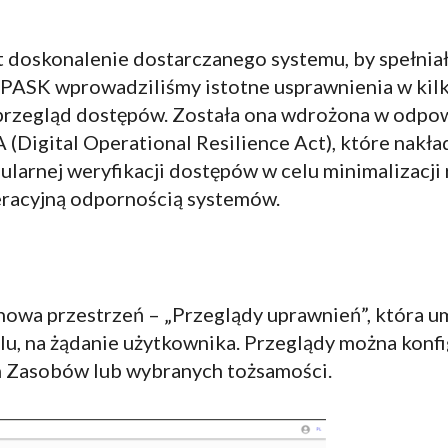
 doskonalenie dostarczanego systemu, by spełnia
0 PASK wprowadziliśmy istotne usprawnienia w kil
 przegląd dostępów. Została ona wdrożona w odpo
igital Operational Resilience Act), które nakład
arnej weryfikacji dostępów w celu minimalizacji
racyjną odpornością systemów.
nowa przestrzeń – „Przeglądy uprawnień”, która 
lu, na żądanie użytkownika. Przeglądy można konf
ch Zasobów lub wybranych tożsamości.