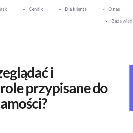
Pask
Cennik
Dla klienta
O nas
Baza wied
zeglądać i
role przypisane do
samości?