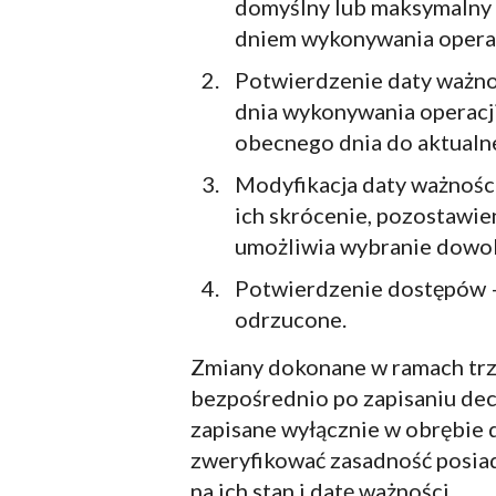
domyślny lub maksymalny 
dniem wykonywania operacj
Potwierdzenie daty ważnoś
dnia wykonywania operacji
obecnego dnia do aktualne
Modyfikacja daty ważnośc
ich skrócenie, pozostawie
umożliwia wybranie dowoln
Potwierdzenie dostępów –
odrzucone.
Zmiany dokonane w ramach trze
bezpośrednio po zapisaniu dec
zapisane wyłącznie w obrębie 
zweryfikować zasadność posiad
na ich stan i datę ważności.