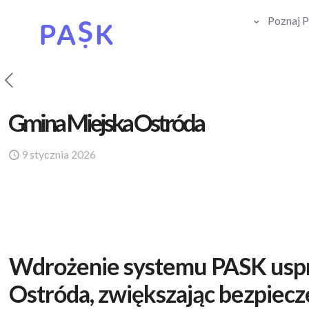
Poznaj 
Gmina Miejska Ostróda
9 stycznia 2026
Wdrożenie systemu PASK uspra
Ostróda, zwiększając bezpiecz