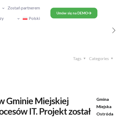
Zostań partnerem
Umów się na DEMO
zy
Polski
Tags
Categories
w Gminie Miejskiej
Gmina
Miejska
cesów IT. Projekt został
Ostróda