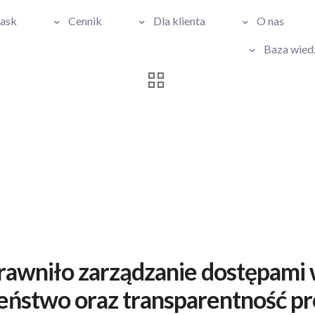
Pask
Cennik
Dla klienta
O nas
Baza wied
wniło zarządzanie dostępami 
eństwo oraz transparentność pro