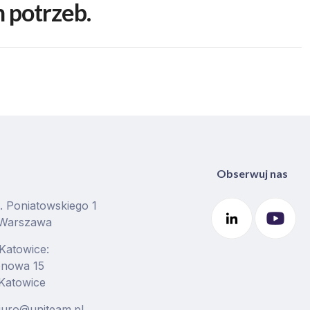
 potrzeb.
Obserwuj nas
J. Poniatowskiego 1
 Warszawa
 Katowice:
ionowa 15
Katowice
biuro@uniteam.pl