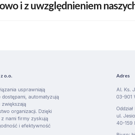
owo i z uwzględnieniem naszych
z o.o.
Adres
iązania usprawniają
Al. Ks. 
 dostępami, automatyzują
03-901
i zwiększają
Oddział
two organizacji. Dzięki
ul. Jes
z nami firmy zyskują
40-159 
godność i efektywność
Biuro: 