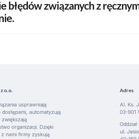
e błędów związanych z ręczny
nie.
z o.o.
Adres
iązania usprawniają
Al. Ks. 
 dostępami, automatyzują
03-901
i zwiększają
Oddział
two organizacji. Dzięki
ul. Jes
z nami firmy zyskują