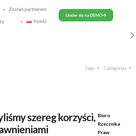
Zostań partnerem
Umów się na DEMO
zy
Polski
Tags
Categories
iśmy szereg korzyści,
Biuro
Rzecznika
rawnieniami
Praw