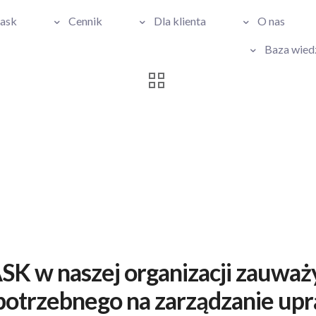
Pask
Cennik
Dla klienta
O nas
Baza wied
 w naszej organizacji zauważyl
u potrzebnego na zarządzanie up